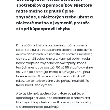
spotrebičov a pomocníkov. Niektoré
máte možno zapnuté úplne
zbytočne, u niektorých treba ubrať a
niektoré možno aj vymeniť, pretože
ste pri kúpe spravili chybu.
K najväčším žráčom patrí jednoznačne bojler a
kotol. Toto sú ale veci, ktoré nejde len tak odstaviť a
existovať bez nich. No môžete ich správne nastaviť,
aby ste znížili odber energie. Napr. pri bojleri: vodu
neohrievajte na zbytočne vysoké teploty. Počas
teplých mesiacov postačí 50 až 55 stupňov, v zime
60. Viac sa sprchujte, menej si užívajte vaňu plnú
horúcej vody. Ak však máte bojler starší ako 10
rokov, tak tento krok vám veľa peňazí neušetrí. Tu
treba zvážiť jeho výmenu.
A teraz ideme k spotrebičom, ktoré sa pri šetrení
spomínajú najviac, a to chladnička a mraznička.
Majú vysokú spotrebu nakoľko sú zapnuté nonstop
a dennodenne sa používajú.