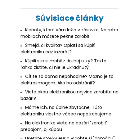
Súvisiace články
Klenoty, ktoré vám ležia v zásuvke. Na retro
mobiloch môžete pekne zarobiť
Šmejd, či kvalita? Oplatí sa kúpiť
elektroniku cez inzerát?
Kúpili ste si mobil z druhej ruky? Takto
ľahko zistíte, či nie je ukradnutý
Cítite sa doma nepohodlne? Možno je to
elektrosmogom. Ako ho odstrániť?
Viete akou elektronikou najviac zarobíte na
bazári?
Máme ich, no úplne zbytočne. Túto
elektroniku vlastne vôbec nepotrebujeme
Na elektronike viete na bazári "zarobiť"
predajom, aj kúpou
Ušetrite stovky eur a vyrobte si "domácu"