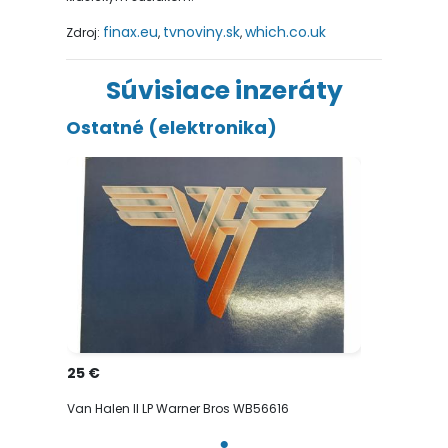
finax.eu
tvnoviny.sk
which.co.uk
Zdroj:
,
,
Súvisiace inzeráty
Ostatné (elektronika)
25 €
Van Halen II LP Warner Bros WB56616