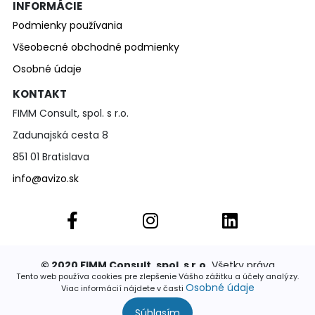
INFORMÁCIE
Podmienky používania
Všeobecné obchodné podmienky
Osobné údaje
KONTAKT
FIMM Consult, spol. s r.o.
Zadunajská cesta 8
851 01 Bratislava
info@avizo.sk
© 2020 FIMM Consult, spol. s r.o.
Všetky práva
vyhradené. Publikovať a rozširovať akúkoľvek časť
Tento web používa cookies pre zlepšenie Vášho zážitku a účely analýzy.
stránok je povolené výhradne so súhlasom
Osobné údaje
Viac informácií nájdete v časti
Súhlasím