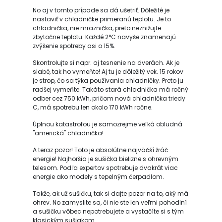
No aj v tomto prípade sa dá ušetriť. Dôležité je
nastaviť v chladničke primeranú teplotu. Je to
chladnička, nie mraznička, preto neznižujte
zbytočne teplotu. Každé 2°C navyše znamenajú
zvýšenie spotreby asi o 15%.
Skontrolujte si napr. aj tesnenie na dverách. Ak je
slabé, tak ho vymeňte! Aj tu je dôležitý vek. 15 rokov
je strop, čo sa týka používania chladničky. Preto ju
radšej vymeňte. Takáto stará chladnička má ročný
odber cez 750 kWh, pričom nová chladnička triedy
C, má spotrebu len okolo 170 kWh ročne.
Úplnou katastrofou je samozrejme veľká obludná
"americká" chladnička!
A teraz pozor! Toto je absolútne najväčší žráč
energie! Najhoršia je sušička bielizne s ohrevným
telesom. Podľa expertov spotrebuje dvakrát viac
energie ako modely s tepelným čerpadlom.
Takže, ak už sušičku, tak si dajte pozor na to, aký má
ohrev. No zamyslite sa, či nie ste len veľmi pohodlní
a sušičku vôbec nepotrebujete a vystačíte si s tým
klasickým sušiakom.