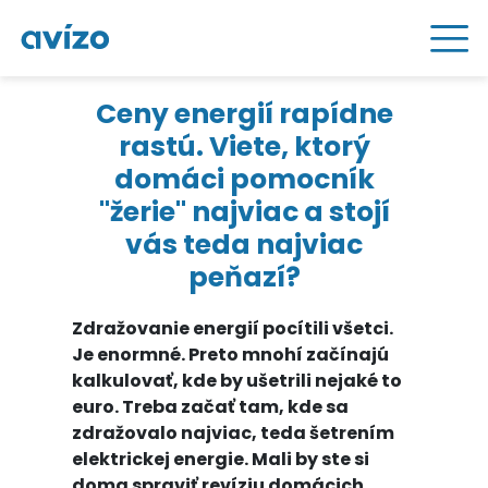
Ceny energií rapídne
rastú. Viete, ktorý
domáci pomocník
"žerie" najviac a stojí
vás teda najviac
peňazí?
Zdražovanie energií pocítili všetci.
Je enormné. Preto mnohí začínajú
kalkulovať, kde by ušetrili nejaké to
euro. Treba začať tam, kde sa
zdražovalo najviac, teda šetrením
elektrickej energie. Mali by ste si
doma spraviť revíziu domácich