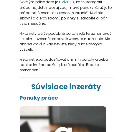
avizo.sk
Skvelým príkladom je
, kde v kategórii
práca nájdete naozaj zaujímavé ponuky. Či už je to
práca na Slovensku, alebo v zahraničí. Keď ste
šikovní a cieľavedomí, poľahky si zarobíte aj pár
tisíc mesačne.
Nikto netvrdé, že podobné portály idú teraz ruinovať
tie rokmi overené pracovné weby, to naozaj nie. Ale
ako sa vraví, nikdy neviete, kedy a kde motyka
vystrelí.
Preto netreba podceňovať ani miniportály a treba
nahliadnuť na pozície, ktoré ponúka. Budete
prekvapení.
Súvisiace inzeráty
Ponuky práce