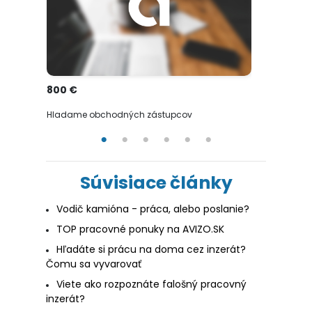
800 €
800 €
Hladame obchodných zástupcov
Hladame vo
Súvisiace články
Vodič kamióna - práca, alebo poslanie?
TOP pracovné ponuky na AVIZO.SK
Hľadáte si prácu na doma cez inzerát?
Čomu sa vyvarovať
Viete ako rozpoznáte falošný pracovný
inzerát?