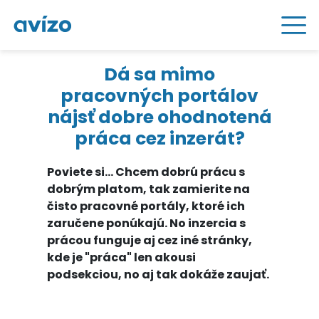
Dá sa mimo
pracovných portálov
nájsť dobre ohodnotená
práca cez inzerát?
Poviete si... Chcem dobrú prácu s
dobrým platom, tak zamierite na
čisto pracovné portály, ktoré ich
zaručene ponúkajú. No inzercia s
prácou funguje aj cez iné stránky,
kde je "práca" len akousi
podsekciou, no aj tak dokáže zaujať.