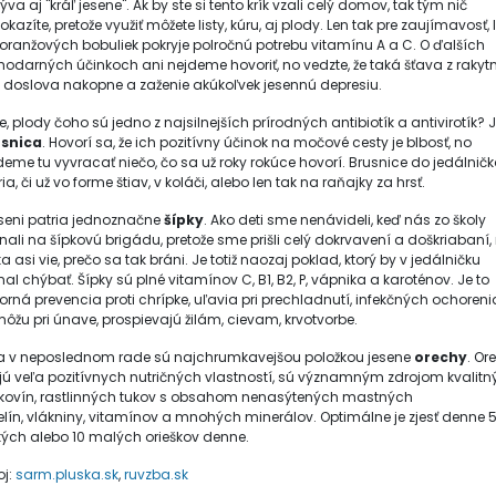
va aj "kráľ jesene". Ak by ste si tento krík vzali celý domov, tak tým nič
kazíte, pretože využiť môžete listy, kúru, aj plody. Len tak pre zaujímavosť, 
 oranžových bobuliek pokryje polročnú potrebu vitamínu A a C. O ďalších
hodarných účinkoch ani nejdeme hovoriť, no vedzte, že taká šťava z rakyt
 doslova nakopne a zaženie akúkoľvek jesennú depresiu.
e, plody čoho sú jedno z najsilnejších prírodných antibiotík a antivirotík? J
snica
. Hovorí sa, že ich pozitívny účinok na močové cesty je blbosť, no
deme tu vyvracať niečo, čo sa už roky rokúce hovorí. Brusnice do jedálnič
ia, či už vo forme štiav, v koláči, alebo len tak na raňajky za hrsť.
eseni patria jednoznačne
šípky
. Ako deti sme nenávideli, keď nás zo školy
nali na šípkovú brigádu, pretože sme prišli celý dokrvavení a doškriabaní,
a asi vie, prečo sa tak bráni. Je totiž naozaj poklad, ktorý by v jedálničku
al chýbať. Šípky sú plné vitamínov C, B1, B2, P, vápnika a karoténov. Je to
orná prevencia proti chrípke, uľavia pri prechladnutí, infekčných ochoreni
ôžu pri únave, prospievajú žilám, cievam, krvotvorbe.
a v neposlednom rade sú najchrumkavejšou položkou jesene
orechy
. Or
ú veľa pozitívnych nutričných vlastností, sú významným zdrojom kvalitn
lkovín, rastlinných tukov s obsahom nenasýtených mastných
elín, vlákniny, vitamínov a mnohých minerálov. Optimálne je zjesť denne 
kých alebo 10 malých orieškov denne.
oj:
sarm.pluska.sk
,
ruvzba.sk