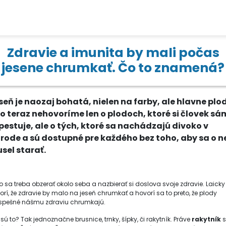
Zdravie a imunita by mali počas
jesene chrumkať. Čo to znamená?
seň je naozaj bohatá, nielen na farby, ale hlavne plod
to teraz nehovoríme len o plodoch, ktoré si človek sá
pestuje, ale o tých, ktoré sa nachádzajú divoko v
írode a sú dostupné pre každého bez toho, aby sa o n
sel starať.
to sa treba obzerať okolo seba a nazbierať si doslova svoje zdravie. Laicky
orí, že zdravie by malo na jeseň chrumkať a hovorí sa to preto, že plody
spešné nášmu zdraviu chrumkajú.
sú to? Tak jednoznačne brusnice, trnky, šípky, či rakytník. Práve
rakytník
s