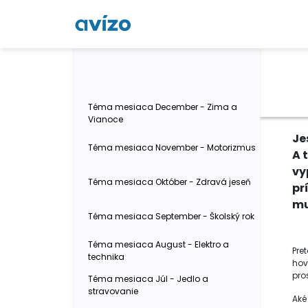
Téma mesiaca December - Zima a
Vianoce
Je
Téma mesiaca November - Motorizmus
A 
vy
Téma mesiaca Október - Zdravá jeseň
pr
mu
Téma mesiaca September - Školský rok
Téma mesiaca August - Elektro a
Pre
technika
hov
pro
Téma mesiaca Júl - Jedlo a
stravovanie
Aké 