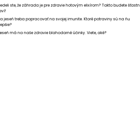
edeli ste, že záhrada je pre zdravie hotovým elixírom? Takto budete šťastní
aví!
a jeseň treba popracovať na svojej imunite. Ktoré potraviny sú na ňu
lepšie?
eseň má na naše zdravie blahodarné účinky. Viete, aké?