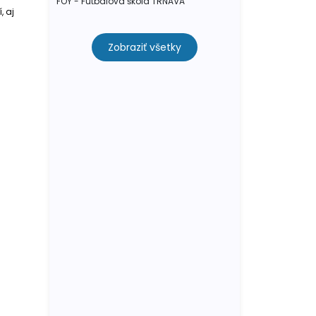
FOY - Futbalová škola TRNAVA
, aj
Zobraziť všetky