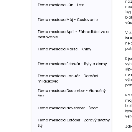
nazý
Téma mesiaca Jún - Leto
nepo
1kg
bla
Téma mesiaca Máj - Cestovanie
vás
Téma mesiaca Apríl - Záhradkárstvo a
Viet
pestovanie
bru
nej
patr
Téma mesiaca Marec - Knihy
K j
Téma mesiaca Február - Byty a domy
vyh
šípk
nem
Téma mesiaca Január - Domáci
výb
miláčikovia
pom
Téma mesiaca December - Vianočný
No 
čas
maj
bie
Téma mesiaca November - Šport
kys
veľ
Téma mesiaca Október - Zdravý životný
štýl
Zdr