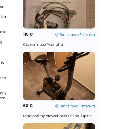
len
níka
e to
115 €
Bratislava-Petržalka
ka
Cip na motor Yamaha
 no
ach,
echy
ých
60 €
Bratislava-Petržalka
5
Stacionárny bicykel InSPORTline Jupiter