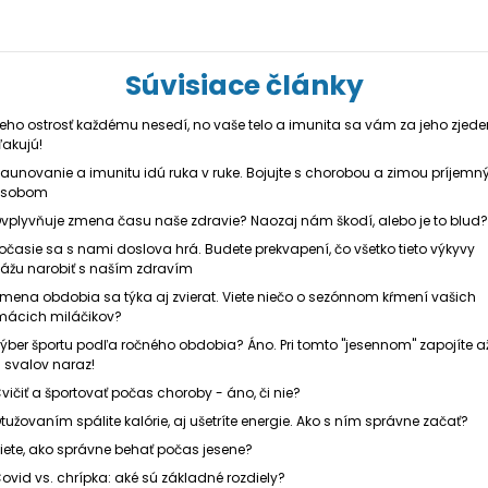
Súvisiace články
eho ostrosť každému nesedí, no vaše telo a imunita sa vám za jeho zjede
akujú!
aunovanie a imunitu idú ruka v ruke. Bojujte s chorobou a zimou príjem
ôsobom
vplyvňuje zmena času naše zdravie? Naozaj nám škodí, alebo je to blud?
očasie sa s nami doslova hrá. Budete prekvapení, čo všetko tieto výkyvy
ážu narobiť s naším zdravím
mena obdobia sa týka aj zvierat. Viete niečo o sezónnom kŕmení vašich
ácich miláčikov?
ýber športu podľa ročného obdobia? Áno. Pri tomto "jesennom" zapojíte a
 svalov naraz!
vičiť a športovať počas choroby - áno, či nie?
tužovaním spálite kalórie, aj ušetríte energie. Ako s ním správne začať?
iete, ako správne behať počas jesene?
ovid vs. chrípka: aké sú základné rozdiely?