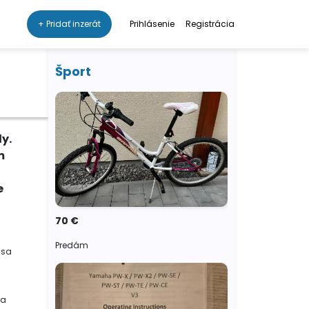
+ Pridať inzerát
Prihlásenie
Registrácia
Šport
y.
m
e
70 €
Predám
 sa
a