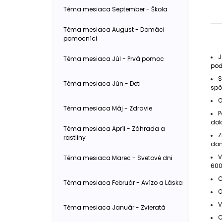
Téma mesiaca September - Škola
Téma mesiaca August - Domáci
pomocníci
J
Téma mesiaca Júl - Prvá pomoc
poď
S
Téma mesiaca Jún - Deti
sp
O
Téma mesiaca Máj - Zdravie
P
dok
Téma mesiaca Apríl - Záhrada a
Z
rastliny
dom
V
Téma mesiaca Marec - Svetové dni
600
C
Téma mesiaca Február - Avízo a Láska
O
V
Téma mesiaca Január - Zvieratá
C