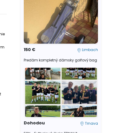
nie
ným
150 €
Limbach
Predám kompletný dámsky golfový bag
ž
Dohodou
Trnava