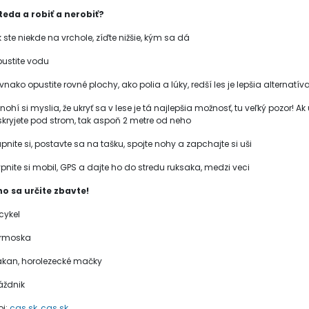
teda a robiť a nerobiť?
 ste niekde na vrchole, zíďte nižšie, kým sa dá
pustite vodu
vnako opustite rovné plochy, ako polia a lúky, redší les je lepšia alternatív
ohí si myslia, že ukryť sa v lese je tá najlepšia možnosť, tu veľký pozor! Ak 
skryjete pod strom, tak aspoň 2 metre od neho
upnite si, postavte sa na tašku, spojte nohy a zapchajte si uši
ypnite si mobil, GPS a dajte ho do stredu ruksaka, medzi veci
o sa určite zbavte!
cykel
ermoska
akan, horolezecké mačky
áždnik
oj:
cas.sk
,
cas.sk