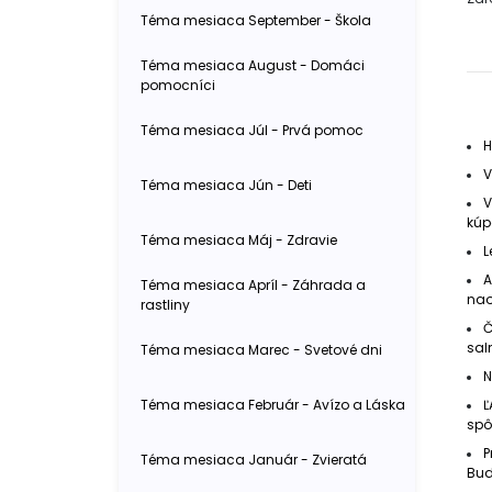
Téma mesiaca September - Škola
Téma mesiaca August - Domáci
pomocníci
Téma mesiaca Júl - Prvá pomoc
H
V
Téma mesiaca Jún - Deti
V
kúp
Téma mesiaca Máj - Zdravie
L
A
Téma mesiaca Apríl - Záhrada a
nao
rastliny
Č
sal
Téma mesiaca Marec - Svetové dni
N
Téma mesiaca Február - Avízo a Láska
Ľ
spô
P
Téma mesiaca Január - Zvieratá
Bud