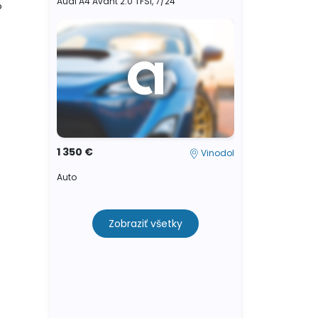
Audi A4 Avant 2.0 TFSI, 7/24
o
1 350 €
Vinodol
Auto
Zobraziť všetky