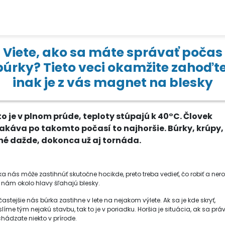
Viete, ako sa máte správať počas
búrky? Tieto veci okamžite zahoďte
inak je z vás magnet na blesky
to je v plnom prúde, teploty stúpajú k 40°C. Človek
akáva po takomto počasí to najhoršie. Búrky, krúpy,
lné dažde, dokonca už aj tornáda.
ka nás môže zastihnúť skutočne hocikde, preto treba vedieť, čo robiť a nerob
 nám okolo hlavy šľahajú blesky.
častejšie nás búrka zastihne v lete na nejakom výlete. Ak sa je kde skryť,
líme tým nejakú stavbu, tak to je v poriadku. Horšia je situácia, ak sa prá
hádzate niekto v prírode.