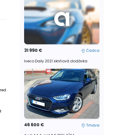
31 990 €
Čadca
Iveco Daily 2021 skriňová dodávka
pred
d
46 600 €
Trnava