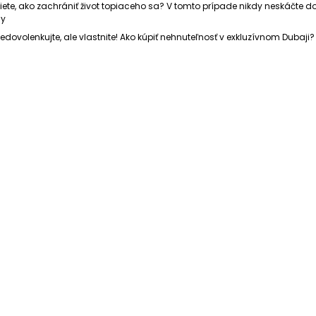
iete, ako zachrániť život topiaceho sa? V tomto prípade nikdy neskáčte d
y
edovolenkujte, ale vlastnite! Ako kúpiť nehnuteľnosť v exkluzívnom Dubaji?