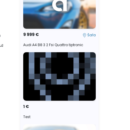
9 999 €
Šaľa
a
Audi A4 B8 3 2 Fsi Quattro tiptronic
už
1 €
Test