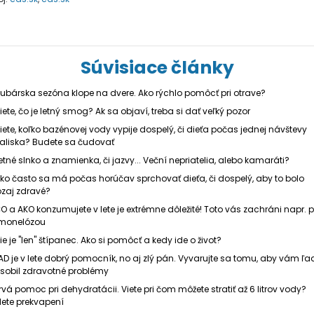
Súvisiace články
ubárska sezóna klope na dvere. Ako rýchlo pomôcť pri otrave?
iete, čo je letný smog? Ak sa objaví, treba si dať veľký pozor
iete, koľko bazénovej vody vypije dospelý, či dieťa počas jednej návštevy
aliska? Budete sa čudovať
etné slnko a znamienka, či jazvy... Veční nepriatelia, alebo kamaráti?
ko často sa má počas horúčav sprchovať dieťa, či dospelý, aby to bolo
zaj zdravé?
O a AKO konzumujete v lete je extrémne dôležité! Toto vás zachráni napr. 
monelózou
ie je "len" štípanec. Ako si pomôcť a kedy ide o život?
AD je v lete dobrý pomocník, no aj zlý pán. Vyvarujte sa tomu, aby vám ľa
sobil zdravotné problémy
rvá pomoc pri dehydratácii. Viete pri čom môžete stratiť až 6 litrov vody?
ete prekvapení