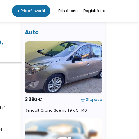
+ Pridať inzerát
Prihlásenie
Registrácia
Auto
,
3 390 €
Stupava
iť,
Renault Grand Scenic 1,9 dCI, M6
ve