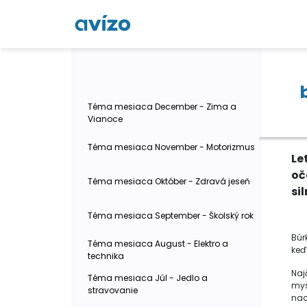
Téma mesiaca December - Zima a
Vianoce
Téma mesiaca November - Motorizmus
Le
oč
Téma mesiaca Október - Zdravá jeseň
si
Téma mesiaca September - Školský rok
Búr
Téma mesiaca August - Elektro a
keď
technika
Naj
Téma mesiaca Júl - Jedlo a
mys
stravovanie
nac