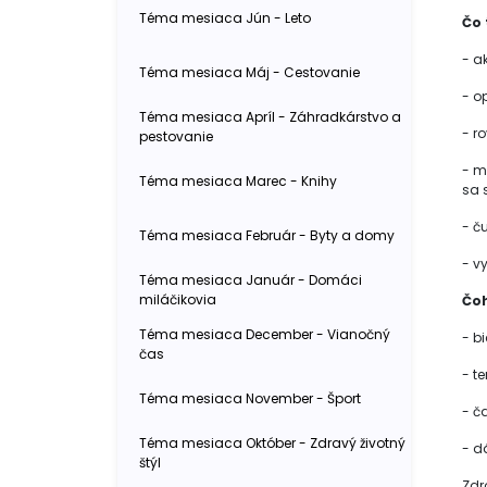
Téma mesiaca Jún - Leto
Čo 
- ak
Téma mesiaca Máj - Cestovanie
- o
Téma mesiaca Apríl - Záhradkárstvo a
- ro
pestovanie
- mn
Téma mesiaca Marec - Knihy
sa 
- č
Téma mesiaca Február - Byty a domy
- v
Téma mesiaca Január - Domáci
miláčikovia
Čoh
Téma mesiaca December - Vianočný
- bi
čas
- t
Téma mesiaca November - Šport
- č
Téma mesiaca Október - Zdravý životný
- d
štýl
Zdr